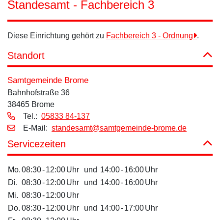
Standesamt - Fachbereich 3
Diese Einrichtung gehört zu
Fachbereich 3 - Ordnung
.
Standort
Samtgemeinde Brome
Bahnhofstraße 36
38465 Brome
Tel.:
05833 84-137
E‑Mail:
standesamt@samtgemeinde-brome.de
Servicezeiten
Mo.
08:30
-
12:00
Uhr
und
14:00
-
16:00
Uhr
Di.
08:30
-
12:00
Uhr
und
14:00
-
16:00
Uhr
Mi.
08:30
-
12:00
Uhr
Do.
08:30
-
12:00
Uhr
und
14:00
-
17:00
Uhr